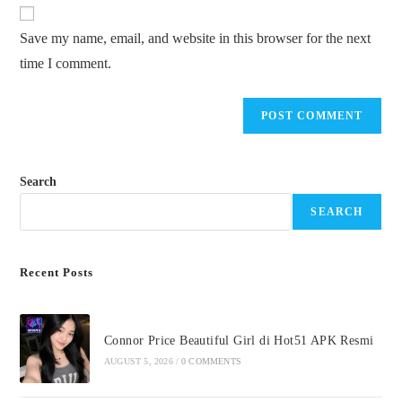
website
comment
URL
Save my name, email, and website in this browser for the next
(optional)
time I comment.
Search
SEARCH
Recent Posts
Connor Price Beautiful Girl di Hot51 APK Resmi
AUGUST 5, 2026
/
0 COMMENTS