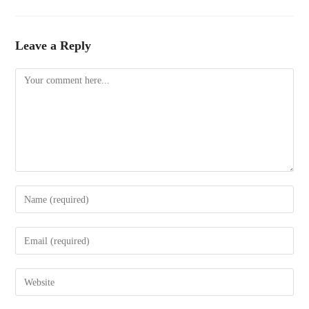
Leave a Reply
Comment
Enter
your
name
Enter
or
your
username
email
Enter
to
address
your
comment
to