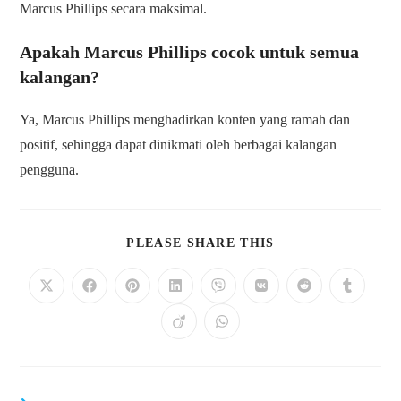
Marcus Phillips secara maksimal.
Apakah Marcus Phillips cocok untuk semua
kalangan?
Ya, Marcus Phillips menghadirkan konten yang ramah dan
positif, sehingga dapat dinikmati oleh berbagai kalangan
pengguna.
SHARE
PLEASE SHARE THIS
THIS
CONTENT
Opens
Opens
Opens
Opens
Opens
Opens
Opens
Opens
in
in
in
in
in
in
in
in
a
a
a
a
a
a
a
a
Opens
Opens
new
new
new
new
new
new
new
new
in
in
window
window
window
window
window
window
window
window
a
a
new
new
window
window