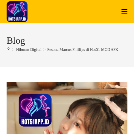
Skip
to
content
Blog
>
Hiburan Digital
>
Pesona Marcus Phillips di Hot51 MOD APK