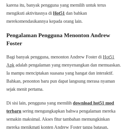
karena itu, banyak pengguna yang memilih untuk terus
mengikuti aktivitasnya di
Hot51
dan bahkan
merekomendasikannya kepada orang lain.
Pengalaman Pengguna Menonton Andrew
Foster
Bagi banyak pengguna, menonton Andrew Foster di
Hot51
Apk
adalah pengalaman yang menyenangkan dan memuaskan.
Ia mampu menciptakan suasana yang hangat dan interaktif.
Bahkan, penonton baru pun dapat langsung merasa nyaman
sejak menit pertama.
Di sisi lain, pengguna yang memilih
download hot51 mod
terbaru
sering mengungkapkan bahwa pengalaman mereka
semakin maksimal. Akses fitur tambahan memungkinkan
mereka menikmati konten Andrew Foster tanpa batasan,