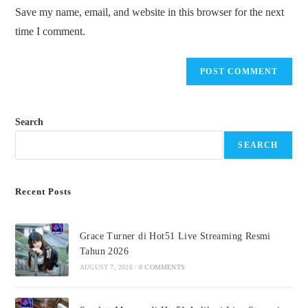
URL
Save my name, email, and website in this browser for the next
(optional)
time I comment.
Search
SEARCH
Recent Posts
Grace Turner di Hot51 Live Streaming Resmi
Tahun 2026
AUGUST 7, 2026
/
0 COMMENTS