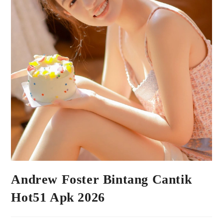
Andrew Foster Bintang Cantik
Hot51 Apk 2026