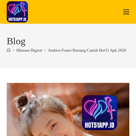
Skip
to
content
Blog
>
Hiburan Digital
>
Andrew Foster Bintang Cantik Hot51 Apk 2026