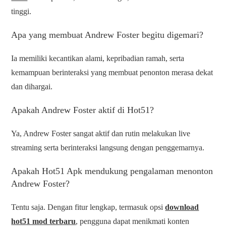
tinggi.
Apa yang membuat Andrew Foster begitu digemari?
Ia memiliki kecantikan alami, kepribadian ramah, serta
kemampuan berinteraksi yang membuat penonton merasa dekat
dan dihargai.
Apakah Andrew Foster aktif di Hot51?
Ya, Andrew Foster sangat aktif dan rutin melakukan live
streaming serta berinteraksi langsung dengan penggemarnya.
Apakah Hot51 Apk mendukung pengalaman menonton
Andrew Foster?
Tentu saja. Dengan fitur lengkap, termasuk opsi
download
hot51 mod terbaru
, pengguna dapat menikmati konten