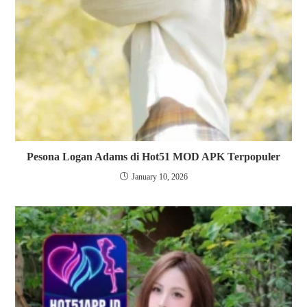
Pesona Logan Adams di Hot51 MOD APK Terpopuler
January 10, 2026