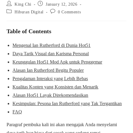
Post
Post
King Chi
January 12, 2026
author:
published:
Post
Post
Hiburan Digital
0 Comments
category:
comments:
Table of Contents
Mengenal Ian Rutherford di Dunia Hot51
Daya Tarik Visual dan Karisma Personal
Keunggulan Hot51 Mod Apk untuk Penggemar
Alasan Ian Rutherford Begitu Populer
Pengalaman Interaksi yang Lebih Bebas
Kualitas Konten yang Konsisten dan Menarik
Alasan Hot51 Layak Direkomendasikan
Kesimpulan: Pesona Ian Rutherford yang Tak Tergantikan
FAQ
Paragraf pembuka kali ini akan mengajak Anda menyelami
daya tarik luar biasa dari sosok yang sedang ramai