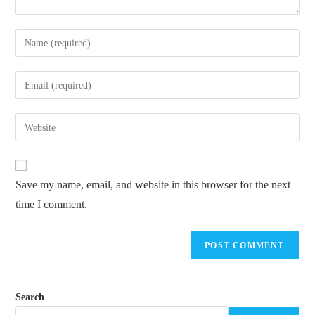
Enter
your
name
Enter
or
your
username
email
Enter
to
address
your
comment
to
website
comment
URL
Save my name, email, and website in this browser for the next
(optional)
time I comment.
Search