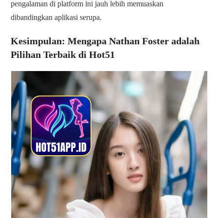
pengalaman di platform ini jauh lebih memuaskan
dibandingkan aplikasi serupa.
Kesimpulan: Mengapa Nathan Foster adalah
Pilihan Terbaik di Hot51