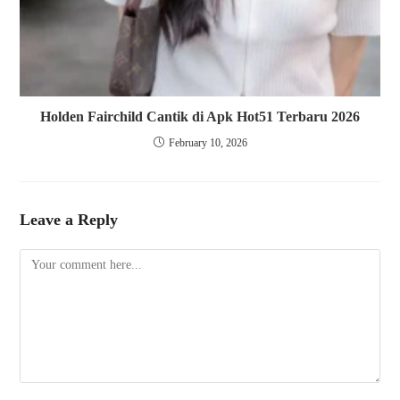
Holden Fairchild Cantik di Apk Hot51 Terbaru 2026
February 10, 2026
Leave a Reply
Comment