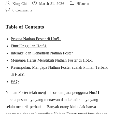
Post
Post
Post
King Chi
March 31, 2026
Hiburan
author:
published:
category:
Post
0 Comments
comments:
Table of Contents
Pesona Nathan Foster di Hot51
Fitur Unggulan Hot51
Interaksi dan Kehadiran Nathan Foster
Mengapa Harus Mengikuti Nathan Foster di Hot51
Kesimpulan: Mengapa Nathan Foster adalah Pilihan Terbaik
di Hot51
FAQ
Nathan Foster telah menjadi sorotan para pengguna
Hot51
karena pesonanya yang menawan dan kehadirannya yang
selalu menarik perhatian. Banyak orang kini tidak hanya
penasaran dengan kecantikan Nathan Foster, tetapi juga dengan