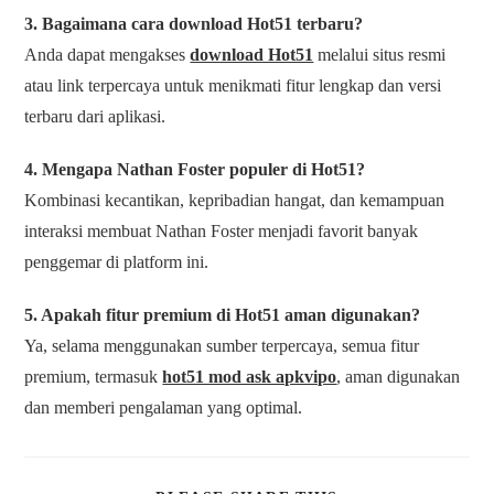
3. Bagaimana cara download Hot51 terbaru?
Anda dapat mengakses
download Hot51
melalui situs resmi
atau link terpercaya untuk menikmati fitur lengkap dan versi
terbaru dari aplikasi.
4. Mengapa Nathan Foster populer di Hot51?
Kombinasi kecantikan, kepribadian hangat, dan kemampuan
interaksi membuat Nathan Foster menjadi favorit banyak
penggemar di platform ini.
5. Apakah fitur premium di Hot51 aman digunakan?
Ya, selama menggunakan sumber terpercaya, semua fitur
premium, termasuk
hot51 mod ask apkvipo
, aman digunakan
dan memberi pengalaman yang optimal.