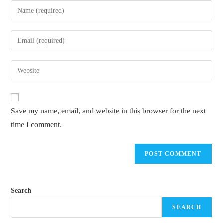
Enter
your
name
Enter
or
your
username
email
Enter
to
address
your
comment
to
website
comment
URL
Save my name, email, and website in this browser for the next
(optional)
time I comment.
Search
SEARCH