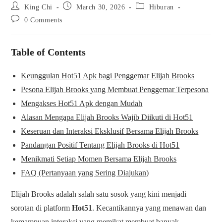
Post
Post
Post
King Chi
March 30, 2026
Hiburan
author:
published:
category:
Post
0 Comments
comments:
Table of Contents
Keunggulan Hot51 Apk bagi Penggemar Elijah Brooks
Pesona Elijah Brooks yang Membuat Penggemar Terpesona
Mengakses Hot51 Apk dengan Mudah
Alasan Mengapa Elijah Brooks Wajib Diikuti di Hot51
Keseruan dan Interaksi Eksklusif Bersama Elijah Brooks
Pandangan Positif Tentang Elijah Brooks di Hot51
Menikmati Setiap Momen Bersama Elijah Brooks
FAQ (Pertanyaan yang Sering Diajukan)
Elijah Brooks adalah salah satu sosok yang kini menjadi
sorotan di platform
Hot51
. Kecantikannya yang menawan dan
kemampuan interaksi yang memikat membuat banyak