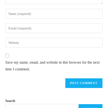
Enter
your
name
Enter
or
your
username
email
Enter
to
address
your
comment
to
website
comment
URL
Save my name, email, and website in this browser for the next
(optional)
time I comment.
Search