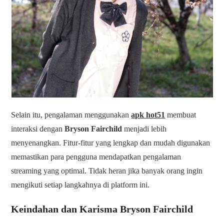
Selain itu, pengalaman menggunakan
apk hot51
membuat
interaksi dengan
Bryson Fairchild
menjadi lebih
menyenangkan. Fitur-fitur yang lengkap dan mudah digunakan
memastikan para pengguna mendapatkan pengalaman
streaming yang optimal. Tidak heran jika banyak orang ingin
mengikuti setiap langkahnya di platform ini.
Keindahan dan Karisma Bryson Fairchild