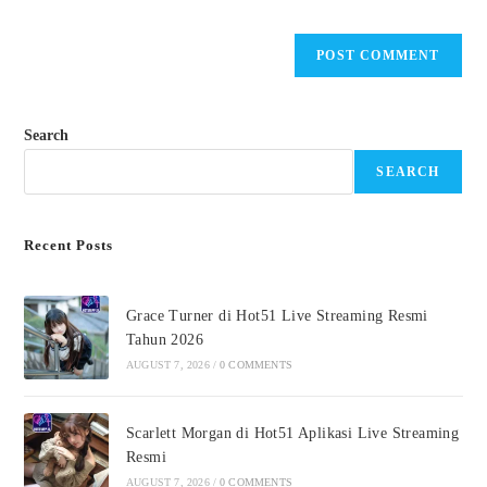
Search
SEARCH
Recent Posts
Grace Turner di Hot51 Live Streaming Resmi
Tahun 2026
AUGUST 7, 2026
/
0 COMMENTS
Scarlett Morgan di Hot51 Aplikasi Live Streaming
Resmi
AUGUST 7, 2026
/
0 COMMENTS