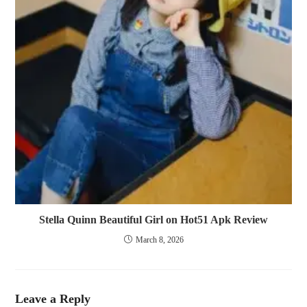
Stella Quinn Beautiful Girl on Hot51 Apk Review
March 8, 2026
Leave a Reply