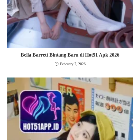
Bella Barrett Bintang Baru di Hot51 Apk 2026
February 7, 2026