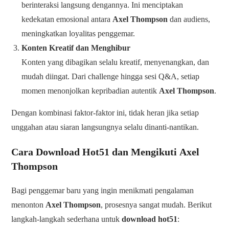
berinteraksi langsung dengannya. Ini menciptakan
kedekatan emosional antara
Axel Thompson
dan audiens,
meningkatkan loyalitas penggemar.
Konten Kreatif dan Menghibur
Konten yang dibagikan selalu kreatif, menyenangkan, dan
mudah diingat. Dari challenge hingga sesi Q&A, setiap
momen menonjolkan kepribadian autentik
Axel Thompson
.
Dengan kombinasi faktor-faktor ini, tidak heran jika setiap
unggahan atau siaran langsungnya selalu dinanti-nantikan.
Cara
Download Hot51
dan Mengikuti
Axel
Thompson
Bagi penggemar baru yang ingin menikmati pengalaman
menonton
Axel Thompson
, prosesnya sangat mudah. Berikut
langkah-langkah sederhana untuk
download hot51
: