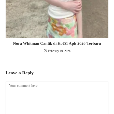
Nora Whitman Cantik di Hot51 Apk 2026 Terbaru
February 19, 2026
Leave a Reply
Comment