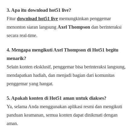
3. Apa itu download hot51 live?
Fitur
download hot51 live
memungkinkan penggemar
menonton siaran langsung
Axel Thompson
dan berinteraksi
secara real-time.
4. Mengapa mengikuti Axel Thompson di Hot51 begitu
menarik?
Selain konten eksklusif, penggemar bisa berinteraksi langsung,
mendapatkan hadiah, dan menjadi bagian dari komunitas
penggemar yang hangat.
5. Apakah konten di Hot51 aman untuk diakses?
Ya, selama Anda menggunakan aplikasi resmi dan mengikuti
panduan keamanan, semua konten dapat dinikmati dengan
aman.