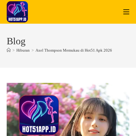
Skip
to
content
Blog
>
Hiburan
>
Axel Thompson Memukau di Hot51 Apk 2026