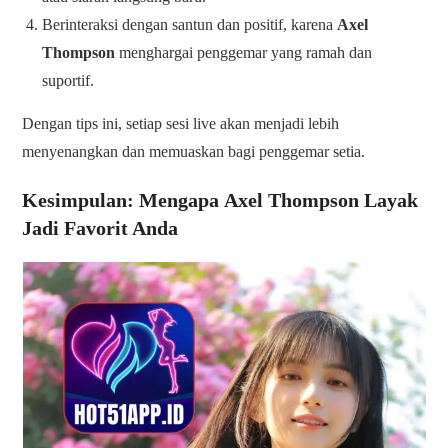
Berinteraksi dengan santun dan positif, karena
Axel
Thompson
menghargai penggemar yang ramah dan
suportif.
Dengan tips ini, setiap sesi live akan menjadi lebih
menyenangkan dan memuaskan bagi penggemar setia.
Kesimpulan: Mengapa
Axel Thompson
Layak
Jadi Favorit Anda