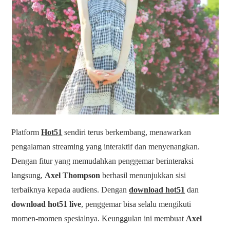
Platform
Hot51
sendiri terus berkembang, menawarkan
pengalaman streaming yang interaktif dan menyenangkan.
Dengan fitur yang memudahkan penggemar berinteraksi
langsung,
Axel Thompson
berhasil menunjukkan sisi
terbaiknya kepada audiens. Dengan
download hot51
dan
download hot51 live
, penggemar bisa selalu mengikuti
momen-momen spesialnya. Keunggulan ini membuat
Axel