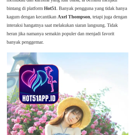
bintang di platform
Hot51
. Banyak pengguna yang tidak hanya
kagum dengan kecantikan
Axel Thompson
, tetapi juga dengan
interaksi hangatnya saat melakukan siaran langsung. Tidak
heran jika namanya semakin populer dan menjadi favorit
banyak penggemar.