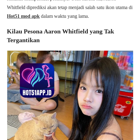
Whitfield diprediksi akan tetap menjadi salah satu ikon utama di
Hot51 mod apk
dalam waktu yang lama.
Kilau Pesona Aaron Whitfield yang Tak
Tergantikan