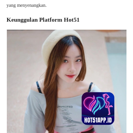
yang menyenangkan.
Keunggulan Platform Hot51