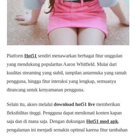
Platform
Hot51
sendiri menawarkan berbagai fitur unggulan
yang mendukung popularitas Aaron Whitfield. Mulai dari
kualitas streaming yang stabil, tampilan antarmuka yang ramah
pengguna, hingga fitur interaksi yang lengkap, semuanya
dirancang untuk kenyamanan pengguna.
Selain itu, akses melalui
download hot51 live
memberikan
fleksibilitas tinggi. Pengguna dapat menikmati konten kapan
saja dan di mana saja. Dengan dukungan
Hot51 mod apk
,
pengalaman ini menjadi semakin optimal karena fitur tambahan