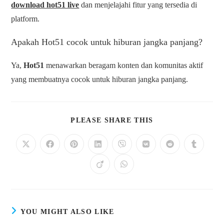
download hot51 live
dan menjelajahi fitur yang tersedia di
platform.
Apakah Hot51 cocok untuk hiburan jangka panjang?
Ya,
Hot51
menawarkan beragam konten dan komunitas aktif
yang membuatnya cocok untuk hiburan jangka panjang.
SHARE
PLEASE SHARE THIS
THIS
CONTENT
Opens
Opens
Opens
Opens
Opens
Opens
Opens
Opens
in
in
in
in
in
in
in
in
a
a
a
a
a
a
a
a
Opens
Opens
new
new
new
new
new
new
new
new
in
in
window
window
window
window
window
window
window
window
a
a
new
new
window
window
YOU MIGHT ALSO LIKE