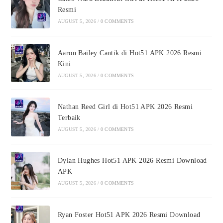
Resmi
AUGUST 5, 2026
/
0 COMMENTS
Aaron Bailey Cantik di Hot51 APK 2026 Resmi
Kini
AUGUST 5, 2026
/
0 COMMENTS
Nathan Reed Girl di Hot51 APK 2026 Resmi
Terbaik
AUGUST 5, 2026
/
0 COMMENTS
Dylan Hughes Hot51 APK 2026 Resmi Download
APK
AUGUST 5, 2026
/
0 COMMENTS
Ryan Foster Hot51 APK 2026 Resmi Download