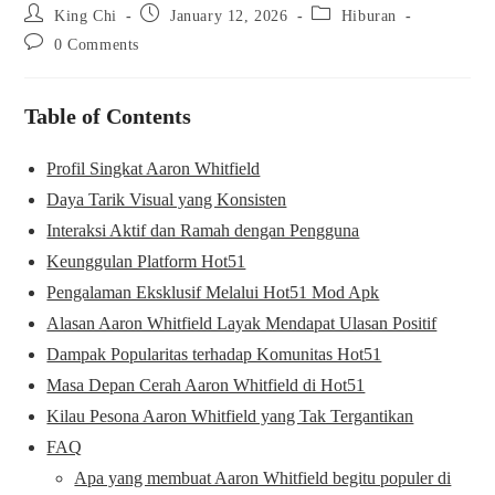
Post
Post
Post
King Chi
January 12, 2026
Hiburan
author:
published:
category:
Post
0 Comments
comments:
Table of Contents
Profil Singkat Aaron Whitfield
Daya Tarik Visual yang Konsisten
Interaksi Aktif dan Ramah dengan Pengguna
Keunggulan Platform Hot51
Pengalaman Eksklusif Melalui Hot51 Mod Apk
Alasan Aaron Whitfield Layak Mendapat Ulasan Positif
Dampak Popularitas terhadap Komunitas Hot51
Masa Depan Cerah Aaron Whitfield di Hot51
Kilau Pesona Aaron Whitfield yang Tak Tergantikan
FAQ
Apa yang membuat Aaron Whitfield begitu populer di