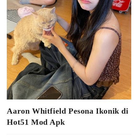
Aaron Whitfield Pesona Ikonik di
Hot51 Mod Apk