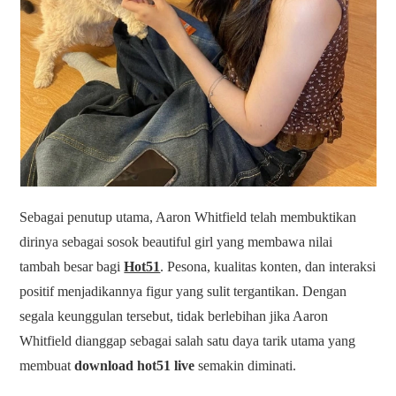
Sebagai penutup utama, Aaron Whitfield telah membuktikan
dirinya sebagai sosok beautiful girl yang membawa nilai
tambah besar bagi
Hot51
. Pesona, kualitas konten, dan interaksi
positif menjadikannya figur yang sulit tergantikan. Dengan
segala keunggulan tersebut, tidak berlebihan jika Aaron
Whitfield dianggap sebagai salah satu daya tarik utama yang
membuat
download hot51 live
semakin diminati.