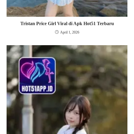
Tristan Price Girl Viral di Apk Hot51 Terbaru
April 1, 2026