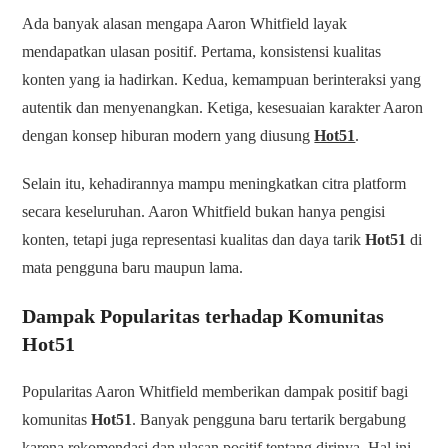
Ada banyak alasan mengapa Aaron Whitfield layak
mendapatkan ulasan positif. Pertama, konsistensi kualitas
konten yang ia hadirkan. Kedua, kemampuan berinteraksi yang
autentik dan menyenangkan. Ketiga, kesesuaian karakter Aaron
dengan konsep hiburan modern yang diusung
Hot51
.
Selain itu, kehadirannya mampu meningkatkan citra platform
secara keseluruhan. Aaron Whitfield bukan hanya pengisi
konten, tetapi juga representasi kualitas dan daya tarik
Hot51
di
mata pengguna baru maupun lama.
Dampak Popularitas terhadap Komunitas
Hot51
Popularitas Aaron Whitfield memberikan dampak positif bagi
komunitas
Hot51
. Banyak pengguna baru tertarik bergabung
karena rekomendasi dan ulasan positif tentang dirinya. Hal ini