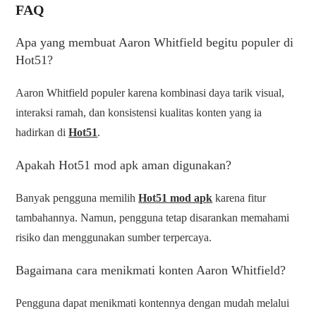
FAQ
Apa yang membuat Aaron Whitfield begitu populer di
Hot51?
Aaron Whitfield populer karena kombinasi daya tarik visual,
interaksi ramah, dan konsistensi kualitas konten yang ia
hadirkan di
Hot51
.
Apakah Hot51 mod apk aman digunakan?
Banyak pengguna memilih
Hot51 mod apk
karena fitur
tambahannya. Namun, pengguna tetap disarankan memahami
risiko dan menggunakan sumber terpercaya.
Bagaimana cara menikmati konten Aaron Whitfield?
Pengguna dapat menikmati kontennya dengan mudah melalui