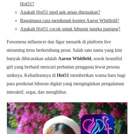
Hot51?
Apakah Hot51 mod apk aman digunakan?
Bagaimana cara menikmati konten Aaron Whitfield?
Apakah Hot51 cocok untuk hiburan jangka panjang?
Fenomena influencer dan figur menarik di platform live
streaming terus berkembang pesat. Salah satu nama yang kini
banyak dibicarakan adalah
Aaron Whitfield
, sosok beautiful
girl yang berhasil mencuri perhatian pengguna lewat pesona
uniknya. Kehadirannya di
Hot51
memberikan warna baru bagi
para penikmat hiburan digital yang menginginkan pengalaman
interaktif, segar, dan menghibur.