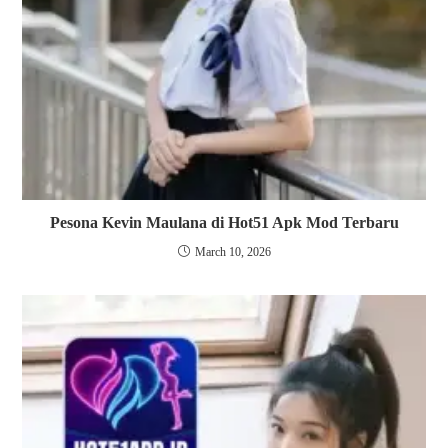
Pesona Kevin Maulana di Hot51 Apk Mod Terbaru
March 10, 2026